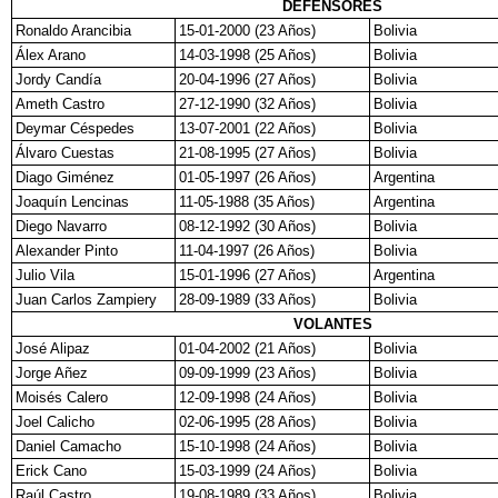
DEFENSORES
Ronaldo Arancibia
15-01-2000 (23 Años)
Bolivia
Álex Arano
14-03-1998 (25 Años)
Bolivia
Jordy Candía
20-04-1996 (27 Años)
Bolivia
Ameth Castro
27-12-1990 (32 Años)
Bolivia
Deymar Céspedes
13-07-2001 (22 Años)
Bolivia
Álvaro Cuestas
21-08-1995 (27 Años)
Bolivia
Diago Giménez
01-05-1997 (26 Años)
Argentina
Joaquín Lencinas
11-05-1988 (35 Años)
Argentina
Diego Navarro
08-12-1992 (30 Años)
Bolivia
Alexander Pinto
11-04-1997 (26 Años)
Bolivia
Julio Vila
15-01-1996 (27 Años)
Argentina
Juan Carlos Zampiery
28-09-1989 (33 Años)
Bolivia
VOLANTES
José Alipaz
01-04-2002 (21 Años)
Bolivia
Jorge Añez
09-09-1999 (23 Años)
Bolivia
Moisés Calero
12-09-1998 (24 Años)
Bolivia
Joel Calicho
02-06-1995 (28 Años)
Bolivia
Daniel Camacho
15-10-1998 (24 Años)
Bolivia
Erick Cano
15-03-1999 (24 Años)
Bolivia
Raúl Castro
19-08-1989 (33 Años)
Bolivia