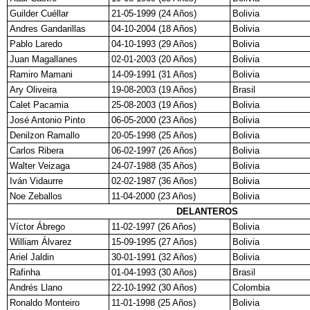
Guilder Cuéllar
21-05-1999 (24 Años)
Bolivia
Andres Gandarillas
04-10-2004 (18 Años)
Bolivia
Pablo Laredo
04-10-1993 (29 Años)
Bolivia
Juan Magallanes
02-01-2003 (20 Años)
Bolivia
Ramiro Mamani
14-09-1991 (31 Años)
Bolivia
Ary Oliveira
19-08-2003 (19 Años)
Brasil
Calet Pacamia
25-08-2003 (19 Años)
Bolivia
José Antonio Pinto
06-05-2000 (23 Años)
Bolivia
Denilzon Ramallo
20-05-1998 (25 Años)
Bolivia
Carlos Ribera
06-02-1997 (26 Años)
Bolivia
Walter Veizaga
24-07-1988 (35 Años)
Bolivia
Iván Vidaurre
02-02-1987 (36 Años)
Bolivia
Noe Zeballos
11-04-2000 (23 Años)
Bolivia
DELANTEROS
Víctor Ábrego
11-02-1997 (26 Años)
Bolivia
William Álvarez
15-09-1995 (27 Años)
Bolivia
Ariel Jaldin
30-01-1991 (32 Años)
Bolivia
Rafinha
01-04-1993 (30 Años)
Brasil
Andrés Llano
22-10-1992 (30 Años)
Colombia
Ronaldo Monteiro
11-01-1998 (25 Años)
Bolivia