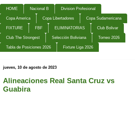
HOME
Nacional B
Division Profesional
Copa America
Copa Libertadores
Copa Sudamericana
FIXTURE
FBF
ELIMINATORIAS
Club Bolivar
Club The Strongest
Selección Boliviana
Torneo 2026
Tabla de Posiciones 2026
Fixture Liga 2026
jueves, 10 de agosto de 2023
Alineaciones Real Santa Cruz vs
Guabira