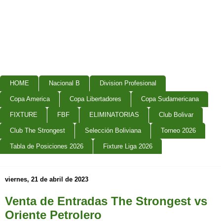
HOME
Nacional B
Division Profesional
Copa America
Copa Libertadores
Copa Sudamericana
FIXTURE
FBF
ELIMINATORIAS
Club Bolivar
Club The Strongest
Selección Boliviana
Torneo 2026
Tabla de Posiciones 2026
Fixture Liga 2026
viernes, 21 de abril de 2023
Venta de Entradas The Strongest vs
Oriente Petrolero