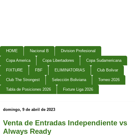
HOME
Nacional B
Division Profesional
Copa America
Copa Libertadores
Copa Sudamericana
FIXTURE
FBF
ELIMINATORIAS
Club Bolivar
Club The Strongest
Selección Boliviana
Torneo 2026
Tabla de Posiciones 2026
Fixture Liga 2026
domingo, 9 de abril de 2023
Venta de Entradas Independiente vs
Always Ready