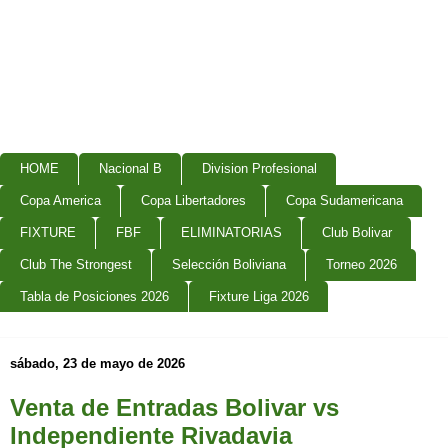
HOME
Nacional B
Division Profesional
Copa America
Copa Libertadores
Copa Sudamericana
FIXTURE
FBF
ELIMINATORIAS
Club Bolivar
Club The Strongest
Selección Boliviana
Torneo 2026
Tabla de Posiciones 2026
Fixture Liga 2026
sábado, 23 de mayo de 2026
Venta de Entradas Bolivar vs
Independiente Rivadavia