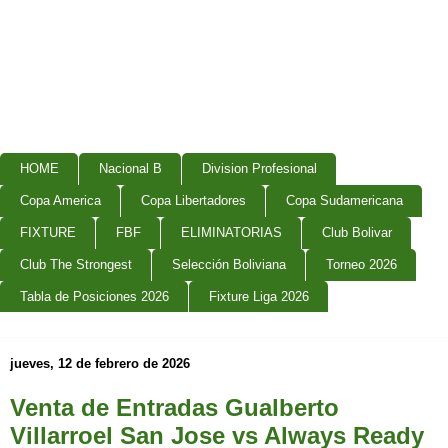
HOME
Nacional B
Division Profesional
Copa America
Copa Libertadores
Copa Sudamericana
FIXTURE
FBF
ELIMINATORIAS
Club Bolivar
Club The Strongest
Selección Boliviana
Torneo 2026
Tabla de Posiciones 2026
Fixture Liga 2026
jueves, 12 de febrero de 2026
Venta de Entradas Gualberto
Villarroel San Jose vs Always Ready