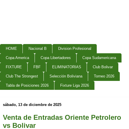
HOME
Nacional B
Division Profesional
Copa America
Copa Libertadores
Copa Sudamericana
FIXTURE
FBF
ELIMINATORIAS
Club Bolivar
Club The Strongest
Selección Boliviana
Torneo 2026
Tabla de Posiciones 2026
Fixture Liga 2026
sábado, 13 de diciembre de 2025
Venta de Entradas Oriente Petrolero
vs Bolivar