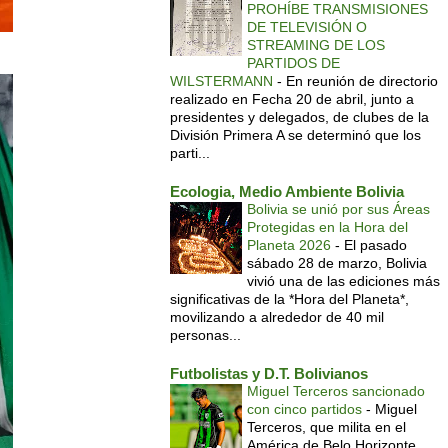
PROHÍBE TRANSMISIONES
DE TELEVISIÓN O
STREAMING DE LOS
PARTIDOS DE
WILSTERMANN
-
En reunión de directorio
realizado en Fecha 20 de abril, junto a
presidentes y delegados, de clubes de la
División Primera A se determinó que los
parti...
Ecologia, Medio Ambiente Bolivia
Bolivia se unió por sus Áreas
Protegidas en la Hora del
Planeta 2026
-
El pasado
sábado 28 de marzo, Bolivia
vivió una de las ediciones más
significativas de la *Hora del Planeta*,
movilizando a alrededor de 40 mil
personas...
Futbolistas y D.T. Bolivianos
Miguel Terceros sancionado
con cinco partidos
-
Miguel
Terceros, que milita en el
América de Belo Horizonte,