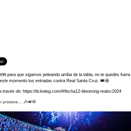
𝐒 para que sigamos peleando arriba de la tabla, no te quedés fuera
e este momento tus entradas contra Real Santa Cruz. 🎟️🤩
a través de: https://ticketeg.com/#/fecha12-blooming-realsc2024
 𝘴𝑒𝘳 𝘱𝑟𝘪𝑚𝘦𝑟𝘢… 🎶🎺🥁