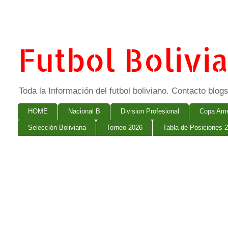
Futbol Bolivi
Toda la Información del futbol boliviano. Contacto bl
HOME
Nacional B
Division Profesional
Copa Ame
Selección Boliviana
Torneo 2026
Tabla de Posiciones 