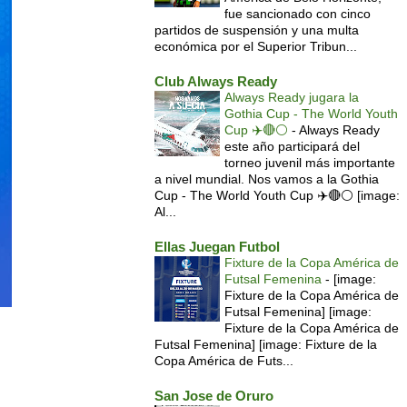
fue sancionado con cinco
partidos de suspensión y una multa
económica por el Superior Tribun...
Club Always Ready
Always Ready jugara la
Gothia Cup - The World Youth
Cup ✈️🔴⚪️
-
Always Ready
este año participará del
torneo juvenil más importante
a nivel mundial. Nos vamos a la Gothia
Cup - The World Youth Cup ✈️🔴⚪️ [image:
Al...
Ellas Juegan Futbol
Fixture de la Copa América de
Futsal Femenina
-
[image:
Fixture de la Copa América de
Futsal Femenina] [image:
Fixture de la Copa América de
Futsal Femenina] [image: Fixture de la
Copa América de Futs...
San Jose de Oruro