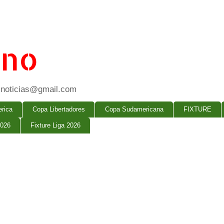
ano
ogsnoticias@gmail.com
rica
Copa Libertadores
Copa Sudamericana
FIXTURE
2026
Fixture Liga 2026