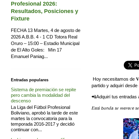
Profesional 2026:
Resultados, Posiciones y
Fixture
FECHA 13 Martes, 4 de agosto de
2026 A.B.B. 4 - 1 CD Totora Real
Oruro – 15:00 – Estadio Municipal
de El Alto Goles: Min 17
Emanuel Paniag...
Hoy necesitamos de 𝐕𝐎
Entradas populares
partido y adquirí desd
Sistema de premiación se repite
pero cambia la modalidad del
📲Adquirí tus entradas 
descenso
La Liga del Fútbol Profesional
𝐸𝘴𝑡𝘢́ 𝘣𝑎𝘯𝑑𝘢 𝘴𝑒 𝑚𝘦𝑟𝘦𝑐
Boliviano, aprobó la tarde de este
martes la convocatoria para la
temporada 2016-2017 y decidió
continuar con...