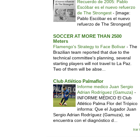
Recuerdo de 2005: Pablo
Escóbar es el nuevo refuerzo
de The Strongest
-
[image:
Pablo Escóbar es el nuevo
refuerzo de The Strongest]
SOCCER AT MORE THAN 2500
Meters
Flamengo's Strategy to Face Bolívar
-
The
Brazilian team reported that due to the
technical committee's planning, several
starting players will not travel to La Paz.
Two of them will be abse...
Club Atlético Palmaflor
Informe medico Juan Sergio
Adrian Rodríguez (Gamuza)
-
INFORME MÉDICO El Club
Atlético Palma Flor del Trópico
informa: Que el Jugador Juan
Sergio Adrian Rodríguez (Gamuza), se
encuentra con el diagnóstico d...
trar