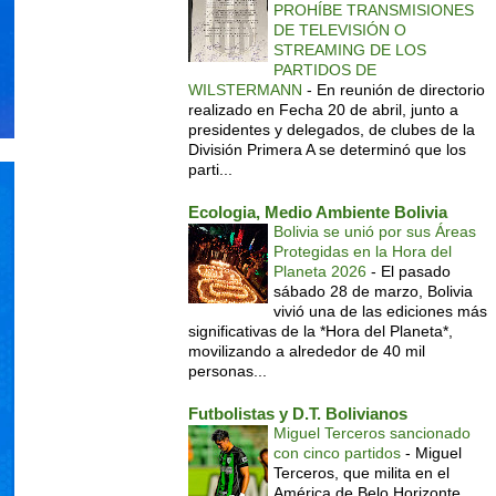
PROHÍBE TRANSMISIONES
DE TELEVISIÓN O
STREAMING DE LOS
PARTIDOS DE
WILSTERMANN
-
En reunión de directorio
realizado en Fecha 20 de abril, junto a
presidentes y delegados, de clubes de la
División Primera A se determinó que los
parti...
Ecologia, Medio Ambiente Bolivia
Bolivia se unió por sus Áreas
Protegidas en la Hora del
Planeta 2026
-
El pasado
sábado 28 de marzo, Bolivia
vivió una de las ediciones más
significativas de la *Hora del Planeta*,
movilizando a alrededor de 40 mil
personas...
Futbolistas y D.T. Bolivianos
Miguel Terceros sancionado
con cinco partidos
-
Miguel
Terceros, que milita en el
América de Belo Horizonte,