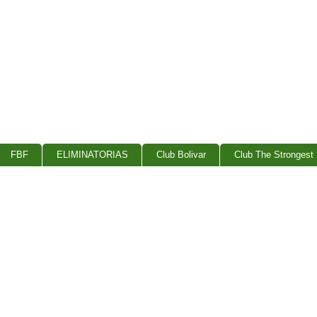
FBF
ELIMINATORIAS
Club Bolivar
Club The Strongest