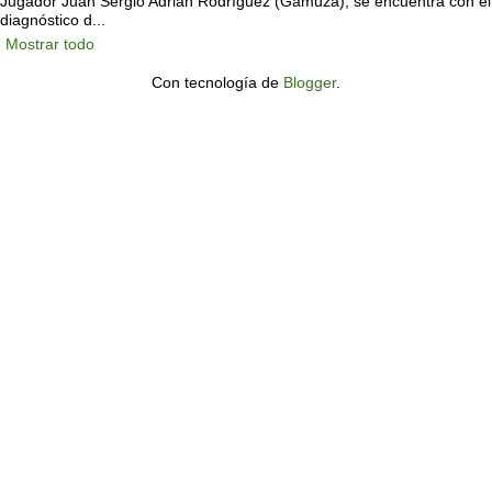
Jugador Juan Sergio Adrian Rodríguez (Gamuza), se encuentra con el
diagnóstico d...
Mostrar todo
Con tecnología de
Blogger
.