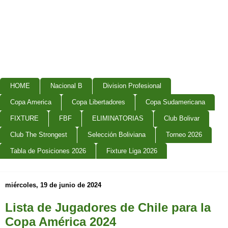
HOME
Nacional B
Division Profesional
Copa America
Copa Libertadores
Copa Sudamericana
FIXTURE
FBF
ELIMINATORIAS
Club Bolivar
Club The Strongest
Selección Boliviana
Torneo 2026
Tabla de Posiciones 2026
Fixture Liga 2026
miércoles, 19 de junio de 2024
Lista de Jugadores de Chile para la
Copa América 2024