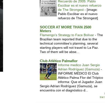
Recuerdo de 2005: Pablo
Escóbar es el nuevo refuerzo
de The Strongest
-
[image:
Pablo Escóbar es el nuevo
refuerzo de The Strongest]
SOCCER AT MORE THAN 2500
Meters
Flamengo's Strategy to Face Bolívar
-
The
Brazilian team reported that due to the
technical committee's planning, several
starting players will not travel to La Paz.
Two of them will be abse...
Club Atlético Palmaflor
Informe medico Juan Sergio
Adrian Rodríguez (Gamuza)
-
INFORME MÉDICO El Club
Atlético Palma Flor del Trópico
informa: Que el Jugador Juan
Sergio Adrian Rodríguez (Gamuza), se
encuentra con el diagnóstico d...
trar