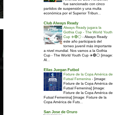
fue sancionado con cinco
partidos de suspensión y una multa
económica por el Superior Tribun...
Club Always Ready
Always Ready jugara la
Gothia Cup - The World Youth
Cup ✈️🔴⚪️
-
Always Ready
este año participará del
torneo juvenil más importante
a nivel mundial. Nos vamos a la Gothia
Cup - The World Youth Cup ✈️🔴⚪️ [image:
Al...
Ellas Juegan Futbol
Fixture de la Copa América de
Futsal Femenina
-
[image:
Fixture de la Copa América de
Futsal Femenina] [image:
Fixture de la Copa América de
Futsal Femenina] [image: Fixture de la
Copa América de Futs...
San Jose de Oruro