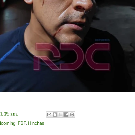
1:09 p.m.
looming
,
FBF
,
Hinchas