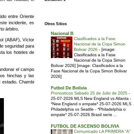
ido entre Oriente
ste incidente, es
Otros Sitios
o árbitro.
Nacional B
Clasificados a la Fase
bol (ABAF), Víctor
Nacional de la Copa Simon
de seguridad para
Bolivar 2026
-
[image:
sta los hoteles de
Clasificados a la Fase
Nacional de la Copa Simon
Bolivar 2026] [image: Clasificados a la
bandonar el campo
Fase Nacional de la Copa Simon Bolivar
los hinchas y las
2026]
el estadio. Chambi
Futbol De Bolivia
Pronosticos Sabado 25 de Julio de 2025
-
25-07-2026 MLS New England vs Atlanta -
*New England o empate* 25-07-2026 MLS
Philadelphia vs Seattle - *Philadelphia o
empate* 25-07-2026 Brasil serie ...
FUTBOL DE ASCENSO BOLIVIA
Comunicado LA PRIMERA “A”