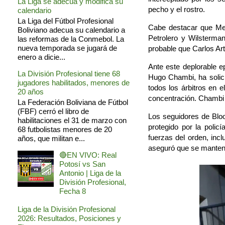
La Liga se adecua y modifica su
pecho y el rostro.
calendario
La Liga del Fútbol Profesional
Cabe destacar que Med
Boliviano adecua su calendario a
Petrolero y Wilsterman
las reformas de la Conmebol. La
nueva temporada se jugará de
probable que Carlos Art
enero a dicie...
Ante este deplorable ep
La División Profesional tiene 68
Hugo Chambi, ha solici
jugadores habilitados, menores de
todos los árbitros en e
20 años
concentración. Chambi
La Federación Boliviana de Fútbol
(FBF) cerró el libro de
Los seguidores de Blo
habilitaciones el 31 de marzo con
protegido por la polic
68 futbolistas menores de 20
fuerzas del orden, incl
años, que militan e...
aseguró que se mantendr
🔴EN VIVO: Real
Potosí vs San
Antonio | Liga de la
División Profesional,
Fecha 8
Liga de la División Profesional
2026: Resultados, Posiciones y