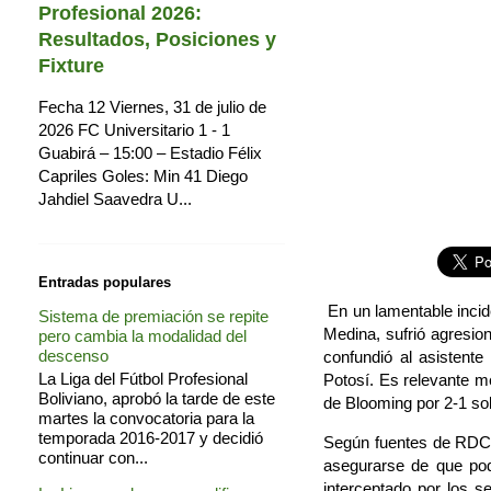
Profesional 2026:
Resultados, Posiciones y
Fixture
Fecha 12 Viernes, 31 de julio de
2026 FC Universitario 1 - 1
Guabirá – 15:00 – Estadio Félix
Capriles Goles: Min 41 Diego
Jahdiel Saavedra U...
Entradas populares
En un lamentable incid
Sistema de premiación se repite
Medina, sufrió agresio
pero cambia la modalidad del
descenso
confundió al asistente
La Liga del Fútbol Profesional
Potosí. Es relevante me
Boliviano, aprobó la tarde de este
de Blooming por 2-1 sob
martes la convocatoria para la
temporada 2016-2017 y decidió
Según fuentes de RDC D
continuar con...
asegurarse de que podí
interceptado por los s