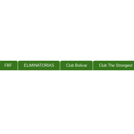
FBF
ELIMINATORIAS
Club Bolivar
Club The Strongest