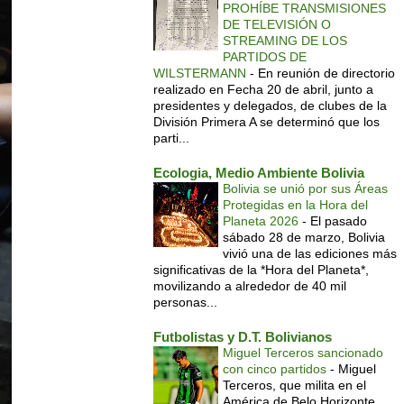
PROHÍBE TRANSMISIONES
DE TELEVISIÓN O
STREAMING DE LOS
PARTIDOS DE
WILSTERMANN
-
En reunión de directorio
realizado en Fecha 20 de abril, junto a
presidentes y delegados, de clubes de la
División Primera A se determinó que los
parti...
Ecologia, Medio Ambiente Bolivia
Bolivia se unió por sus Áreas
Protegidas en la Hora del
Planeta 2026
-
El pasado
sábado 28 de marzo, Bolivia
vivió una de las ediciones más
significativas de la *Hora del Planeta*,
movilizando a alrededor de 40 mil
personas...
Futbolistas y D.T. Bolivianos
Miguel Terceros sancionado
con cinco partidos
-
Miguel
Terceros, que milita en el
América de Belo Horizonte,