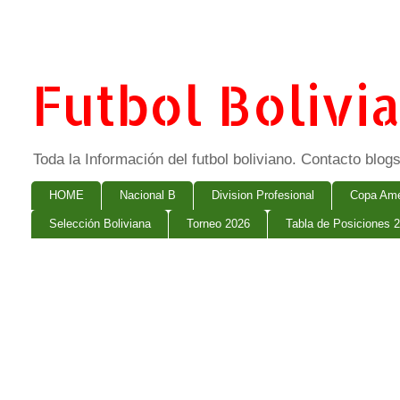
Futbol Bolivi
Toda la Información del futbol boliviano. Contacto bl
HOME
Nacional B
Division Profesional
Copa Ame
Selección Boliviana
Torneo 2026
Tabla de Posiciones 