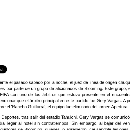
ente el pasado sábado por la noche, el juez de línea de origen chuq
nes por parte de un grupo de aficionados de Blooming. Este grupo,
 FIFA con uno de los árbitros que estuvo presente en el encuentr
ncionar que el árbitro principal en este partido fue Gery Vargas. A pe
re el 'Rancho Guittarra', el equipo fue eliminado del torneo Apertura.
eportes, tras salir del estadio Tahuichi, Gery Vargas se comunic
a llegar al hotel sin contratiempos. Sin embargo, al bajar del veh
eguidores de Blooming, quienes lo agredieron, causándole lesiones e