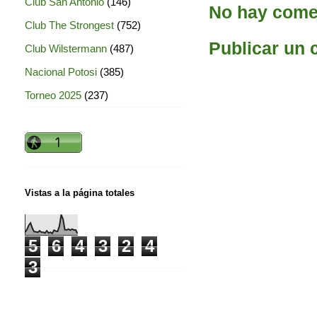
Club San Antonio
(146)
No hay comen
Club The Strongest
(752)
Publicar un 
Club Wilstermann
(487)
Nacional Potosi
(385)
Torneo 2025
(237)
Vistas a la página totales
5
6
4
3
2
4
3