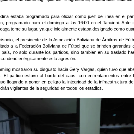
ina estaba programado para oficiar como juez de línea en el part
n, programado para el domingo a las 16:00 en el Tahuichi. Ante e
eaga tome su lugar, ya que inicialmente estaba designado como cuart
isodio, el presidente de la Asociación Boliviana de Árbitros de Fút
tado a la Federación Boliviana de Fútbol que se brinden garantías 
l país, no solo durante los partidos, sino también en su traslado ha
 condenó enérgicamente esta agresión.
oming mostraron su disgusto hacia Gery Vargas, quien tuvo que a
ía. El partido estuvo al borde del caos, con enfrentamientos entre 
uso llegando a poner en peligro la integridad de la infraestructura d
án vigilantes de la seguridad en todos los estadios.