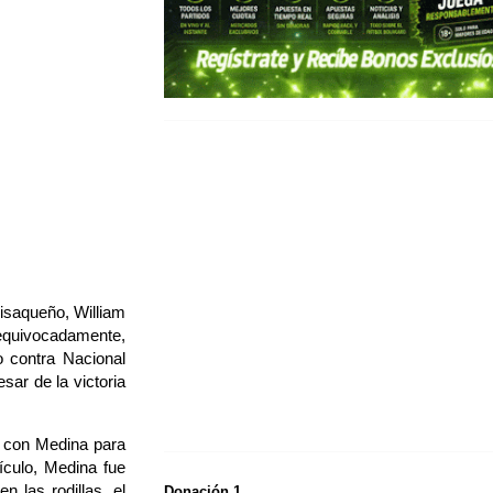
uisaqueño, William
 equivocadamente,
o contra Nacional
sar de la victoria
ó con Medina para
ículo, Medina fue
n las rodillas, el
Donación 1