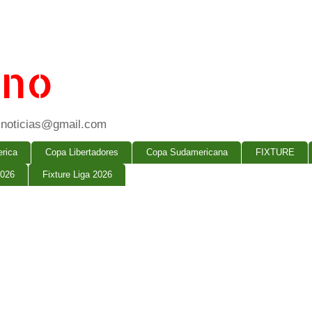
ano
ogsnoticias@gmail.com
rica
Copa Libertadores
Copa Sudamericana
FIXTURE
2026
Fixture Liga 2026