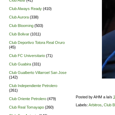
Club ABB
(41)
Club Always Ready
(410)
Club Aurora
(338)
Club Blooming
(503)
Club Bolivar
(1011)
Club Deportivo Totora Real Oruro
(45)
Club FC Universitario
(71)
Club Guabira
(331)
Club Gualberto Villarroel San Jose
(142)
Club Independiente Petrolero
(261)
Posted by
AHM
a la/s
1
Club Oriente Petrolero
(479)
Labels:
Arbitros
,
Club B
Club Real Tomayapo
(260)