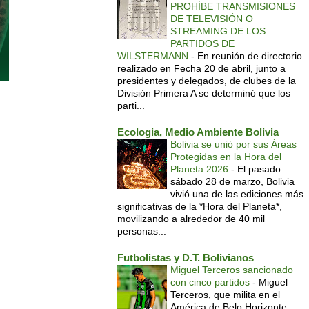
PROHÍBE TRANSMISIONES
DE TELEVISIÓN O
STREAMING DE LOS
PARTIDOS DE
WILSTERMANN
-
En reunión de directorio
realizado en Fecha 20 de abril, junto a
presidentes y delegados, de clubes de la
División Primera A se determinó que los
parti...
Ecologia, Medio Ambiente Bolivia
Bolivia se unió por sus Áreas
Protegidas en la Hora del
Planeta 2026
-
El pasado
sábado 28 de marzo, Bolivia
vivió una de las ediciones más
significativas de la *Hora del Planeta*,
movilizando a alrededor de 40 mil
personas...
Futbolistas y D.T. Bolivianos
Miguel Terceros sancionado
con cinco partidos
-
Miguel
Terceros, que milita en el
América de Belo Horizonte,