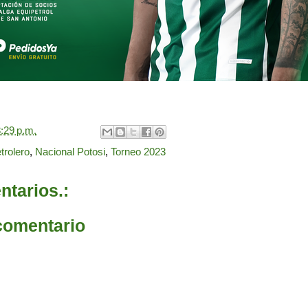
:29 p.m.
trolero
,
Nacional Potosi
,
Torneo 2023
tarios.:
comentario