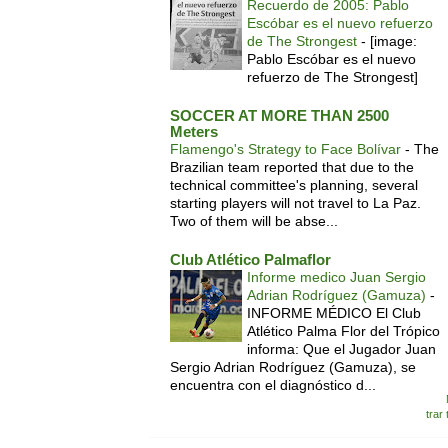
Recuerdo de 2005: Pablo
Escóbar es el nuevo refuerzo
de The Strongest
-
[image:
Pablo Escóbar es el nuevo
refuerzo de The Strongest]
SOCCER AT MORE THAN 2500
Meters
Flamengo's Strategy to Face Bolívar
-
The
Brazilian team reported that due to the
technical committee's planning, several
starting players will not travel to La Paz.
Two of them will be abse...
Club Atlético Palmaflor
Informe medico Juan Sergio
Adrian Rodríguez (Gamuza)
-
INFORME MÉDICO El Club
Atlético Palma Flor del Trópico
informa: Que el Jugador Juan
Sergio Adrian Rodríguez (Gamuza), se
encuentra con el diagnóstico d...
trar