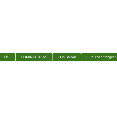
FBF
ELIMINATORIAS
Club Bolivar
Club The Strongest