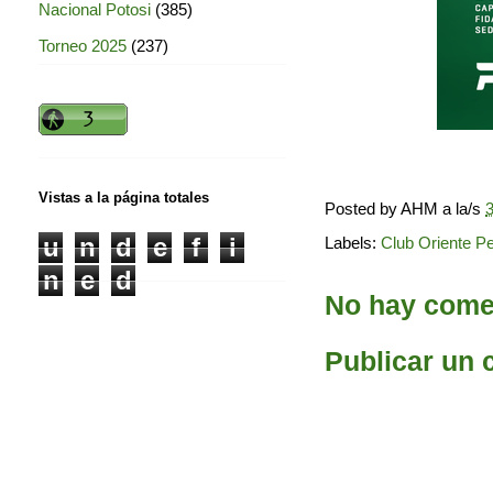
Nacional Potosi
(385)
Torneo 2025
(237)
Vistas a la página totales
Posted by
AHM
a la/s
3
u
n
d
e
f
i
Labels:
Club Oriente Pe
n
e
d
No hay comen
Publicar un 