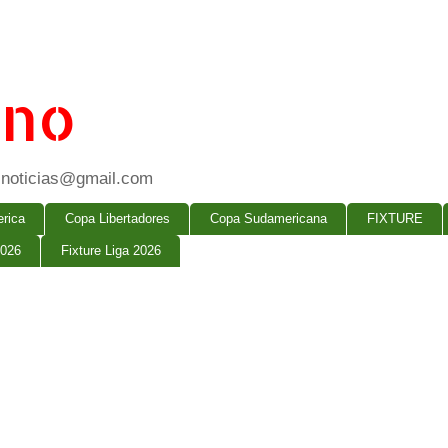
ano
ogsnoticias@gmail.com
rica
Copa Libertadores
Copa Sudamericana
FIXTURE
2026
Fixture Liga 2026