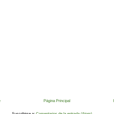
e
Página Principal
Suscribirse a:
Comentarios de la entrada (Atom)