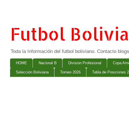
Futbol Bolivi
Toda la Información del futbol boliviano. Contacto bl
HOME
Nacional B
Division Profesional
Copa Ame
Selección Boliviana
Torneo 2026
Tabla de Posiciones 