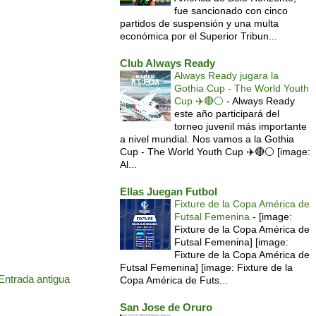
fue sancionado con cinco
partidos de suspensión y una multa
económica por el Superior Tribun...
Club Always Ready
Always Ready jugara la
Gothia Cup - The World Youth
Cup ✈️🔴⚪️
-
Always Ready
este año participará del
torneo juvenil más importante
a nivel mundial. Nos vamos a la Gothia
Cup - The World Youth Cup ✈️🔴⚪️ [image:
Al...
Ellas Juegan Futbol
Fixture de la Copa América de
Futsal Femenina
-
[image:
Fixture de la Copa América de
Futsal Femenina] [image:
Fixture de la Copa América de
Futsal Femenina] [image: Fixture de la
Entrada antigua
Copa América de Futs...
San Jose de Oruro