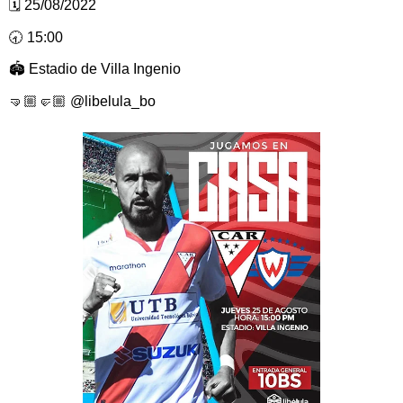
🗓 25/08/2022
🕣 15:00
🏟 Estadio de Villa Ingenio
🤜🏼🤛🏼 @libelula_bo