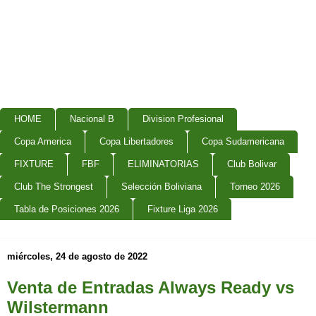
HOME
Nacional B
Division Profesional
Copa America
Copa Libertadores
Copa Sudamericana
FIXTURE
FBF
ELIMINATORIAS
Club Bolivar
Club The Strongest
Selección Boliviana
Torneo 2026
Tabla de Posiciones 2026
Fixture Liga 2026
miércoles, 24 de agosto de 2022
Venta de Entradas Always Ready vs
Wilstermann