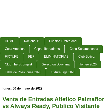
HOME
Nacional B
Division Profesional
Copa America
Copa Libertadores
Copa Sudamericana
FIXTURE
FBF
ELIMINATORIAS
Club Bolivar
Club The Strongest
Selección Boliviana
Torneo 2026
Tabla de Posiciones 2026
Fixture Liga 2026
lunes, 30 de mayo de 2022
Venta de Entradas Atletico Palmaflor
vs Always Ready, Publico Visitante